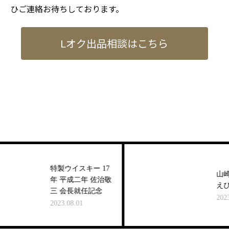
ひご連絡お待ちしております。
Lオク出品相談はこちら
特製ウイスキー 17
山崎 
年 平成二年 佐治敬
えびす
三 会長就任記念
2023.09
2023.08.01