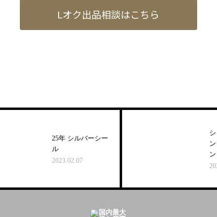
Lオク出品相談はこちら
シュ
25年 シルバーシー
ンラ
ル
ン クリ
2023.02.07
2026.0