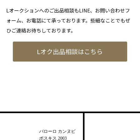
Lオークションへのご出品相談もLINE、お問い合わせフ
ォーム、お電話にて承っております。些細なことでもぜ
ひご連絡お待ちしております。
Lオク出品相談はこちら
イ
バローロ カンヌビ
秩父
ボスキス 2003