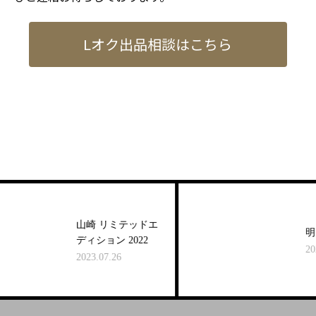
Lオク出品相談はこちら
山崎 リミテッドエ
明日香a
ディション 2022
2026.0
2023.07.26