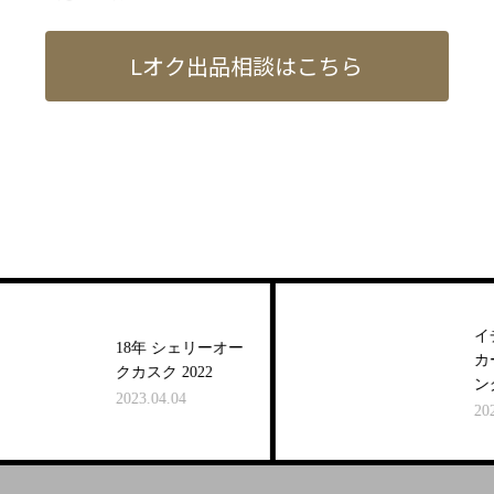
Lオク出品相談はこちら
イチ
18年 シェリーオー
カード
クカスク 2022
ング 
2023.04.04
2023.0