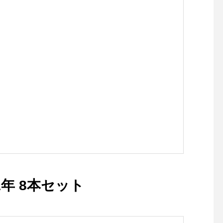
ウイスキー サントリー シン
ウイスキー サントリー 
グルカスク 山崎蒸溜所 1999-
年 花鳥風月
2012 ホグスヘッド
1年 8本セット