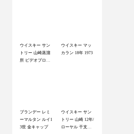
ウイスキー サン
ウイスキー メル
ウイスキー マッ
ウイスキー サン
トリー 山崎蒸溜
シャン 軽井沢蒸
カラン 18年 1973
トリー 山崎 18年
所 ビデオプロモ
留所 ヴィンテー
シングルモルト
ーション 40周年
ジ 樽出し原酒 16
記念ボトル 21st
年 1991-2008 シン
グルカスク61.5％
ブランデー レミ
ブランデー ヘネ
ウイスキー サン
ブランデー ヘネ
ーマルタン ルイ1
シー XO デキャン
トリー 山崎 12年/
シー XO 金キャッ
3世 金キャップ
タ/ナポレオン シ
ローヤル 干支ボ
プ クリア/グリー