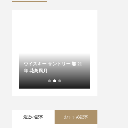
響 21
ウイスキー 三楽株式会社 軽
ウイスキー サ
井沢 25maits 6本セット
グルカスク 山崎蒸
2012 ホグスヘ
最近の記事
おすすめ記事