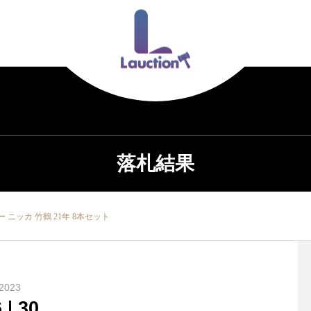
落札結果
 ニッカ 竹鶴 21年 8本セット
2023
6
30