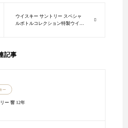
ウイスキー サントリー スペシャ
ルボトルコレクション特製ウイス
キー有田焼〈染錦牡丹唐草「寿」
文瓢形瓶〉
連記事
キー
ー 響 12年