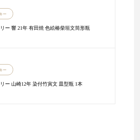
キー
リー 響 21年 有田焼 色絵椿柴垣文筒形瓶
キー
ー 山崎12年 染付竹寅文 皿型瓶 1本