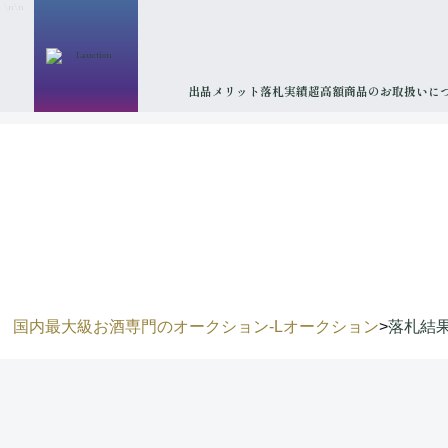
\n
\n
出品メリット
落札実績
超高額商品のお取扱いに
国内最大級お酒専門のオークション-Lオークション
>
落札結