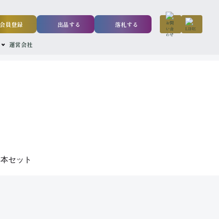
会員登録
出品する
落札する
運営会社
3本セット