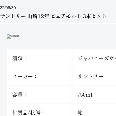
22/06/30
サントリー 山崎12年 ピュアモルト 3本セット
酒類：
ジャパニーズウ
メーカー：
サントリー
容量：
750ml
付属品/状態：
箱