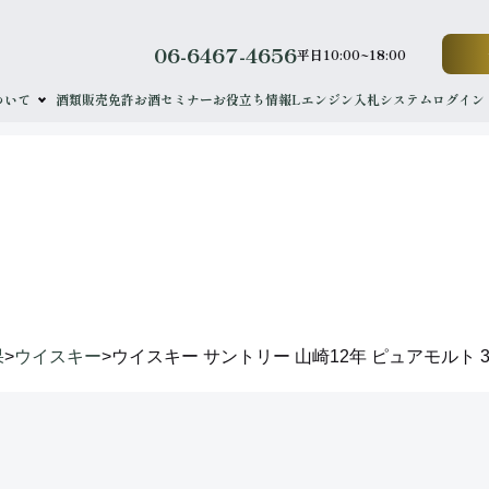
06-6467-4656
平日10:00~18:00
ついて
酒類販売免許
お酒セミナー
お役立ち情報
Lエンジン
入札システムログイン
results
落札実績
果
>
ウイスキー
>
ウイスキー サントリー 山崎12年 ピュアモルト 