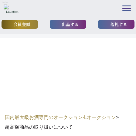
\n
\n
会員登録
出品する
落札する
High priced items
超高額商品のお取扱いについ
て
国内最大級お酒専門のオークション-Lオークション
>
超高額商品の取り扱いについて