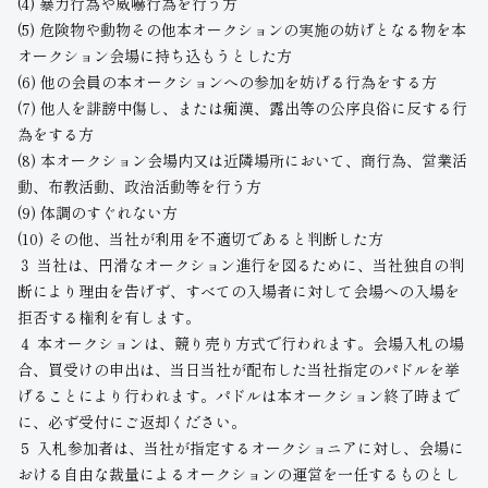
(4) 暴力行為や威嚇行為を行う方
(5) 危険物や動物その他本オークションの実施の妨げとなる物を本
オークション会場に持ち込もうとした方
(6) 他の会員の本オークションへの参加を妨げる行為をする方
(7) 他人を誹謗中傷し、または痴漢、露出等の公序良俗に反する行
為をする方
(8) 本オークション会場内又は近隣場所において、商行為、営業活
動、布教活動、政治活動等を行う方
(9) 体調のすぐれない方
(10) その他、当社が利用を不適切であると判断した方
３ 当社は、円滑なオークション進行を図るために、当社独自の判
断により理由を告げず、すべての入場者に対して会場への入場を
拒否する権利を有します。
４ 本オークションは、競り売り方式で行われます。会場入札の場
合、買受けの申出は、当日当社が配布した当社指定のパドルを挙
げることにより行われます。パドルは本オークション終了時まで
に、必ず受付にご返却ください。
５ 入札参加者は、当社が指定するオークショニアに対し、会場に
おける自由な裁量によるオークションの運営を一任するものとし