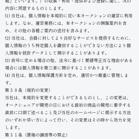
報」といいます。）の収集・利用・提供および登録に関し、次の
内容に同意するものとします。
(1) 当社は、個人情報を本規約に従い本オークションの運営に利用
します。なお、運営業務には、本オークションの開催案内を含
め、その他の各種ご案内の送付を含みます。
(2) 当社は、会員に対してより良好なサービスを提供するために、
個人情報のうち特定個人を識別することができない方法により個
人情報を統計データとして開示することがあります。
(3) 前号に定める場合の他、法令に基づく要請等正当な理由がある
場合には個人情報を第三者に開示することがあります。
(4) 当社は、個人情報保護方針を定め、適切かつ厳重に管理しま
す。
第３０条（規約の変更）
当社は、本規約を変更することができるものとし、この変更は、
オークショニアが競売の日における最初の商品の競売に着手する
直前に口頭で述べること及び当社のホームページに掲示する方法
のいずれか早い方によって行い、その変更はその時から効力を発
します。
第３１条（債権の譲渡等の禁止）