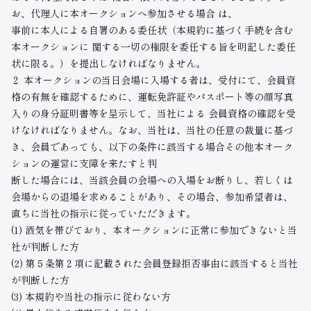
お、代理人に本オークションへ参加させる場合 は、
事前に本人による自署のある委任状（本規約に基づく手続を含む
本オークションに 関する一切の権限を委任する旨を明記した委任
状に限る。）を提出しなければなりません。
２ 本オークションの当日会場に入場する者は、受付にて、会員資
格の有無を確認するために、運転免許証やパスポート等の顔写真
入りの身分証明書等を呈示して、当社による 会員資格の確認を受
けなければなりません。なお、当社は、当社の任意の裁量に基づ
き、会員であっても、以下の条件に該当する場合その他本オーク
ションの運営に支障を来たすと判
断した場合には、当該会員の会場への入場をお断りし、若しくは
会場からの退場を求めることがあり、その場合、参加希望者は、
直ちに当社の指示に従っていただきます。
(1) 酒気を帯びており、本オークションに正常に参加できないと当
社が判断した方
(2) 第５条第２項に記載された会員登録拒否事由に該当すると当社
が判断した方
(3) 本規約や当社の指示に従わない方