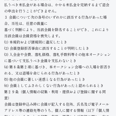
払うべき未払金がある場合は、かかる未払金を完納するまで退会
の申出を行うことができません。
３ 会員について次の各号のいずれかに該当する行為があった場
合、当社は、任意の裁量に
基づく判断により、当該会員を除名することができ、これにより
当該会員は会員資格を喪失します。
(1) 本規約および諸規則に違反したとき
(2) 会員登録拒否事由に該当することが判明したとき
(3) 入会金や会費、落札価格、落札手数料等その他本オークション
に基づいて支払うべき金員を支払わないとき
(4) 第８条第２項に基づき、本オークション会場への入場を拒否さ
れる、又は退場を命じられる行為があったとき
(5) 他の会員に著しい迷惑となる行為があったとき
(6) 会員としてふさわしくない行為があったと認められるとき
第２９条（個人情報の収集・利用・提供および登録に関する同
意）
会員は登録申込み時に会員が記入する住所、氏名及び電子メール
アドレス等の連絡先等のうち、個人に関する情報（以下「個人情