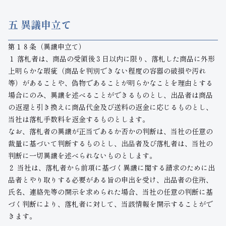
五 異議申立て
第１８条（異議申立て）
１ 落札者は、商品の受領後３日以内に限り、落札した商品に外形
上明らかな瑕疵（商品を判別できない程度の容器の破損や汚れ
等）があることや、偽物であることが明らかなことを理由とする
場合にのみ、異議を述べることができるものとし、出品者は商品
の返還と引き換えに商品代金及び送料の返金に応じるものとし、
当社は落札手数料を返金するものとします。
なお、落札者の異議が正当であるか否かの判断は、当社の任意の
裁量に基づいて判断するものとし、出品者及び落札者は、当社の
判断に一切異議を述べられないものとします。
２ 当社は、落札者から前項に基づく異議に関する請求のために出
品者とやり取りする必要がある旨の申出を受け、出品者の住所、
氏名、連絡先等の開示を求められた場合、当社の任意の判断に基
づく判断により、落札者に対して、当該情報を開示することがで
きます。