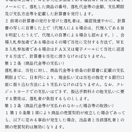
メールにて、落札した商品の番号、落札代金等の金額、支払期限
及び支払方法等を記載した計算書を発行します。
２ 前項の計算書の発行を受けた落札者は、確認後速やかに、計算
書の写しに自署した上で（代理人による場合は、代理人である旨
を明記したうえで、代理人の自署による場合も認めます。）、会
場入札参加者である場合はその場で当社に交付する方法で、ＷＥ
Ｂ入札参加者である場合はＦＡＸ又は電子メールにて当社に返送
する方法で、計算書を当社に渡さなければなりません。
第１２条（商品代金等の支払い）
落札者は、当社に対し、商品代金等を前条の計算書に記載の支払
期限までに、日本円により、現金払い又は当社の指定する銀行口
座に振り込む方法により支払わなければなりません。なお、クレ
ジットカードでの支払いはできず、振込手数料その他支払いに要
する費用は、落札者が負担するものとします。
第１３条（商品代金等が支払われなかった場合等の取扱い）
１ 第１０条第１項により商品の売買契約が成立した場合であって
も、以下に定める事由が発生した場合、出品者と当該落札者との
間の売買契約は無効になります。