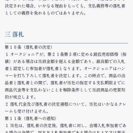
決定された場合、いかなる理由をもっても、支払義務等の落札者
としての義務を免れるものではありません。
三 落札
第１０条（落札者の決定）
１ オークショニアが、第２１条第３項に定める最低売却価格（指
値）がある場合は当該金額を超える金額であり、最高額での入札
者と認定した参加者が落札者となります。オークショニアはハン
マーを打ち下ろして落札者を決定します。この時点で、商品の出
品者と落札者との間で、落札者が当社の指定する支払期限までに
商品代金等を支払わないことを解除条件として当該商品の売買契
約が成立します。
２ 落札代金及び落札者の決定過程について、当社はいかなるクレ
ームも受け付けません。
第１１条（落札者への通知）
１ 当社は、落札者の決定後、落札者に対し、会場入札参加者であ
る場合は会場で、ＷＥＢ入札参加者である場合はＦＡＸ又は電子