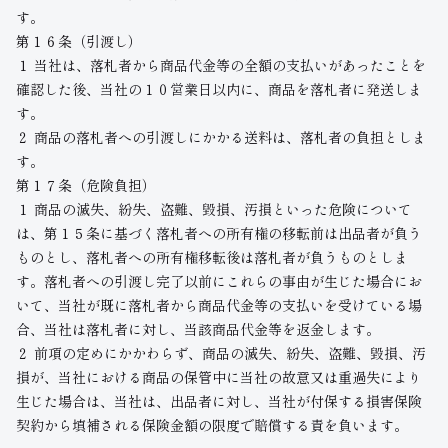
す。
第１６条（引渡し）
１ 当社は、落札者から商品代金等の全額の支払いがあったことを
確認した後、当社の１０営業日以内に、商品を落札者に発送しま
す。
２ 商品の落札者への引渡しにかかる送料は、落札者の負担としま
す。
第１７条（危険負担）
１ 商品の滅失、紛失、盗難、毀損、汚損といった危険について
は、第１５条に基づく落札者への所有権の移転前は出品者が負う
ものとし、落札者への所有権移転後は落札者が負うものとしま
す。落札者への引渡し完了以前にこれらの事由が生じた場合にお
いて、当社が既に落札者から商品代金等の支払いを受けている場
合、当社は落札者に対し、当該商品代金等を返金します。
２ 前項の定めにかかわらず、商品の滅失、紛失、盗難、毀損、汚
損が、当社における商品の保管中に当社の故意又は重過失により
生じた場合は、当社は、出品者に対し、当社が付保する損害保険
契約から填補される保険金額の限度で賠償する責を負います。