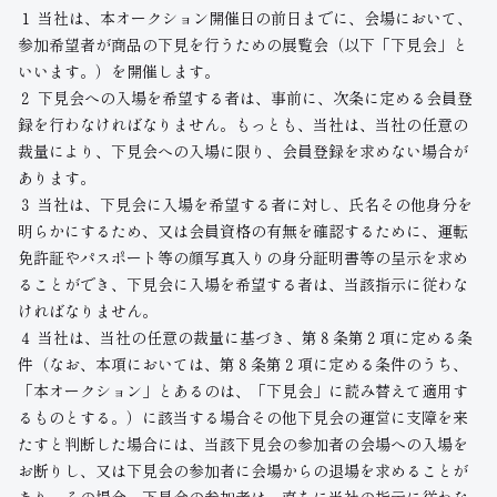
１ 当社は、本オークション開催日の前日までに、会場において、
参加希望者が商品の下見を行うための展覧会（以下「下見会」と
いいます。）を開催します。
２ 下見会への入場を希望する者は、事前に、次条に定める会員登
録を行わなければなりません。もっとも、当社は、当社の任意の
裁量により、下見会への入場に限り、会員登録を求めない場合が
あります。
３ 当社は、下見会に入場を希望する者に対し、氏名その他身分を
明らかにするため、又は会員資格の有無を確認するために、運転
免許証やパスポート等の顔写真入りの身分証明書等の呈示を求め
ることができ、下見会に入場を希望する者は、当該指示に従わな
ければなりません。
４ 当社は、当社の任意の裁量に基づき、第８条第２項に定める条
件（なお、本項においては、第８条第２項に定める条件のうち、
「本オークション」とあるのは、「下見会」に読み替えて適用す
るものとする。）に該当する場合その他下見会の運営に支障を来
たすと判断した場合には、当該下見会の参加者の会場への入場を
お断りし、又は下見会の参加者に会場からの退場を求めることが