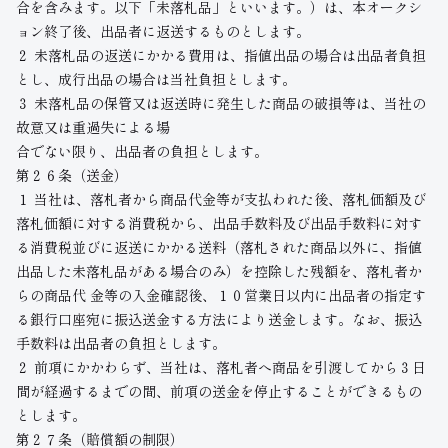
合を含みます。以下「未落札品」といいます。）は、本オークシ
ョン終了後、出品者に返送するものとします。
２ 未落札品の返送にかかる費用は、指値出品の場合は出品者負担
とし、成行出品の場合は当社負担とします。
３ 未落札品の保管又は返送時に発生した商品の破損等は、当社の
故意又は重過失による場
合でない限り、出品者の負担とします。
第２６条（送金）
１ 当社は、落札者から商品代金等が支払われた後、落札価額及び
落札価額に対する消費税から、出品手数料及び出品手数料に対す
る消費税並びに返送にかかる送料（落札された商品以外に、指値
出品した未落札品がある場合のみ）を控除した残額を、落札者か
らの商品代 金等の入金確認後、１０営業日以内に出品者の指定す
る銀行口座宛に振込送金する方法により送金します。なお、振込
手数料は出品者の負担とします。
２ 前項にかかわらず、当社は、落札者へ商品を引渡してから３日
間が経過するまでの間、前項の送金を停止することができるもの
とします。
第２７条（賠償額の制限）