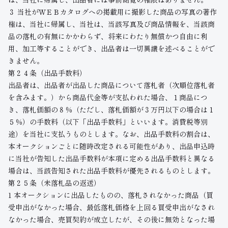
３ 当社がＷＥＢカタログへの掲載用に撮影した商品の写真の著作
権は、当社に帰属し、当社は、当該写真及び商品情報を、当該商
品の落札の有無にかかわらず、将来にわたり無償かつ自由に利
用、加工等することができ、出品者は一切異議を述べることがで
きません。
第２４条（出品手数料）
出品者は、出品者が出品した商品について落札者（次順位落札者
を含みます。）から商品代金等が支払われた場合、１商品につ
き、落札価額の８％（ただし、落札価額が３万円以下の場合は１
５％）の手数料（以下「出品手数料」といいます。消費税等別
途）を当社に支払うものとします。なお、出品手数料の割合は、
本オークションごとに随時改定される可能性があり、出品申込時
に当社が告知した出品手数料が本項に定める出品手数料と異なる
場合は、当該告知された出品手数料が優先されるものとします。
第２５条（未落札品の返送）
1 本オークションに出品したものの、落札されなかった商品（買
受申出がなかった場合、最低落札価格を上回る買受申出がなされ
なかった場合、売買契約が成立したが、その後に無効となった場