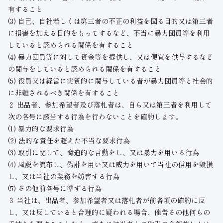
有すること
(3) 自己、自社若しくは第三者の不正の利益を図る目的又は第三者
に損害を加える目的をもってするなど、不当に暴力団員等を利用
していると認められる関係を有すること
(4) 暴力団員等に対して資金等を提供し、又は便宜を供与するなど
の関与をしていると認められる関係を有すること
(5) 役員又は経営に実質的に関与している者が暴力団員等と社会的
に非難されるべき関係を有すること
２ 出品者、参加希望者及び落札者は、自ら又は第三者を利用して
次の各号に該当する行為を行わないことを確約します。
(1) 暴力的な要求行為
(2) 法的な責任を超えた不当な要求行為
(3) 取引に関して、脅迫的な言動をし、又は暴力を用いる行為
(4) 風説を流布し、偽計を用い又は威力を用いて当社の信用を毀損
し、又は当社の業務を妨害する行為
(5) その他前各号に準ずる行為
３ 当社は、出品者、参加希望者又は落札者が前各項の確約に反
し、又は反していると合理的に疑われる場合、催告その他何らの