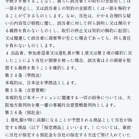
手続きを要することなく、直ちに該当者との取引の全部若しくは
一部を停止し、又は該当者との契約の全部若しくは一部を解約す
ることができるものとします。なお、当社は、かかる合理的な疑
いの内容及び根拠に関し、該当者に対して何ら説明し又は開示す
る義務を負わないものとし、取引の停止又は契約の解約に起因し
又は関連して該当者に損害等が生じた場合であっても、何ら責任
を負わないものとします。
４ 出品者、参加希望者又は落札者が第１項又は第２項の確約に反
したことにより当社が損害を被った場合、該当者はその損害を賠
償する義務を負うことを確約します。
第３４条（準拠法）
本規約は、日本法を準拠法とします。
第３５条（合意管轄）
本規約及び本オークションに関連する一切の紛争については、大
阪地方裁判所を第一審の専属的合意管轄裁判所とします。
第３６条（預託金）
１ 落札額が特に高額になることが予想される商品として当社が指
定する商品（以下「指定商品」といいます。）については、事前
に当社が指定する預託金を当社の指定する方法で預け入れていた