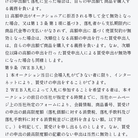
けの申出額で落札に至った場合は、自らの申出額で商品を購入す
る義務を負います。
11 高額申出がオークショニアに拒否される等して全て無効となっ
た場合、又は第１３条 第１項に基づき、落札者から支払期限内に
商品代金等の支払いがなされず、高額申出に 基づく売買契約が無
効となった場合は、次順位となる高額の申出を行った買受申出人
は、自らの申出額で商品を購入する義務を負います。なお、次順
位以降の高額の申出を行っ た買受申出人による買受申出が無効等
になった場合も同様とします。
第９条（ＷＥＢ入札）
１ 本オークション当日に会場入札ができない者に限り、インター
ネットにより、買受けの申出をすることができます。
２ ＷＥＢ入札によって入札に参加することを希望する者は、本オ
ークションの前日の当社が指定する時間までに、当社ホームペー
ジ上の当社所定のフォームにより、会員情報、商品番号、買受け
の申出の最高限度額（落札価額に対する消費税、落札手数料及び
落札手数料に対する消費税並びに送料を含まない額。以下同
じ。）を明記して、買受けを申し出るものとします。なお、買受
けの申出の最高限度額の記載のない申出は当然に無効とします。