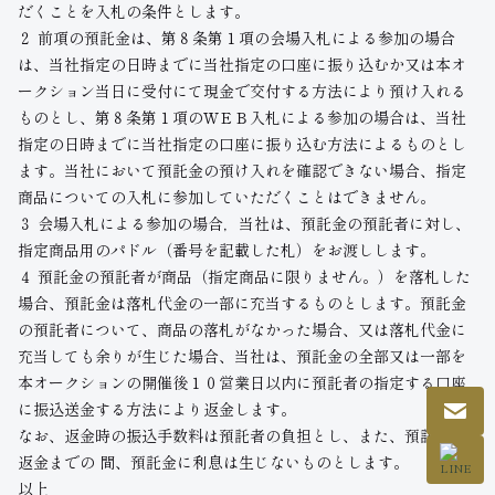
だくことを入札の条件とします。
２ 前項の預託金は、第８条第１項の会場入札による参加の場合
は、当社指定の日時までに当社指定の口座に振り込むか又は本オ
ークション当日に受付にて現金で交付する方法により預け入れる
ものとし、第８条第１項のＷＥＢ入札による参加の場合は、当社
指定の日時までに当社指定の口座に振り込む方法によるものとし
ます。当社において預託金の預け入れを確認できない場合、指定
商品についての入札に参加していただくことはできません。
３ 会場入札による参加の場合，当社は、預託金の預託者に対し、
指定商品用のパドル（番号を記載した札）をお渡しします。
４ 預託金の預託者が商品（指定商品に限りません。）を落札した
場合、預託金は落札代金の一部に充当するものとします。預託金
の預託者について、商品の落札がなかった場合、又は落札代金に
充当しても余りが生じた場合、当社は、預託金の全部又は一部を
本オークションの開催後１０営業日以内に預託者の指定する口座
に振込送金する方法により返金します。
なお、返金時の振込手数料は預託者の負担とし、また、預託金の
返金までの 間、預託金に利息は生じないものとします。
以上