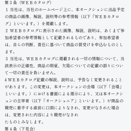
第３条（ＷＥＢカタログ）
１ 当社は、当社のホームページ上に、本オークションに出品予定
の商品の画像、解説、説明等の参考情報（以下「ＷＥＢカタロ
グ」といいます。）を掲載します。
２ ＷＥＢカタログに表示された画像、解説、説明は、あくまで参
加希望者の参考情報として記載されるものであり、参加希望者
は、自らの判断、責任に基づいて商品の買受けを申込むものとし
ます。
３ 当社は、ＷＥＢカタログに掲載される一切の情報について、当
該表示の正確性、商品の瑕疵、欠陥についての記載の誤りについ
て一切の責任を負いません。
4 ＷＥＢカタログ記載の解説、説明は、予告なく変更されること
があります。この変更は、本オークションの会場（以下「会場」
といいます。）における書面による掲示により、又は本オークシ
ョンの主宰者（以下「オークショニア」といいます。）が商品の
競売に着手する直前に口頭によりなされ、変更がなされた場合
は、変更された内容により競売がなされ
たものとみなします。
第４条（下見会）