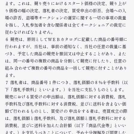
ます。これは、競り売りにおけるスタート価格の決定、競り上が
り価格の幅の決定、落札者の決定、買受申出の拒否、会場への入
場の許否、退場等オークションの運営に関する一切の事項の裁量
を指し、入札参加者を含む関係者は全てオークショニアの裁定に
従わなければなりません。
６ 競売は、原則としてＷＥＢカタログに記載した商品の番号順に
行われますが、当社は、事前の通知なく、当社の任意の裁量に基
づき、予定した商品の競売を撤回又は中止することがあり、また
は、同一の番号の複数の商品を分割して競売に付したり、任意の
組み 合わせで複数の番号の商品を一括して競売に付すことがあり
ます。
７ 落札者は、商品番号 1 件につき、落札価額の８％を手数料（以
下「落札手数料」といいます。）を当社に支払うものとします。
競売における買受けの申出額は、落札価額に対する消費税、落札
手数料及び落札手数料に対する消費税、並びに送料を含まない価
額で行われるものとし、買受けの 申出をする者は、売買成立の際
は、落札価額と落札手数料、及び落札価額と落札手数料に対する
消費税、並びに送料を加えた合計額（以下「商品代金等」といい
ます。）を支払うべきことについて、予め十分理解及び同意した