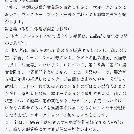
第１条（取扱商品）
当社は、酒類販売媒介業免許を取得しており、本オークションに
おいて、ウイスキー、ブランデー等を中心とする酒類の売買を媒
介します。
第２条（取引主体及び商品の状態）
１ 本オークションにおいて成立する売買は、出品者と落札者の間
の契約です。
２ 出品者は、商品を現状有姿のまま販売するものとし、商品の品
質、容器、ケース、ラベル等のシミ、キズその他の瑕疵、欠陥等
（以下「瑕疵等」といいます。）について、第１８条に基づく場
合を除き、一切責任を負いません。また、商品の中には、製造か
ら相当年月の経過したビンテージ古酒も含まれており、必ずしも
飲料用としての目的で販売されているものではない場合もあるこ
とから、落札者を含め、本オークションに参加する者は、商品の
状態について経年相応の変化があり得ること、品質については、
いかなる場合であっても異議等の対象にならないことを十分理解
したうえで、本オークションに参加するものとします。
３ 当社は、出品者と落札者の間の売買契約を媒介するものであ
り、商品の瑕疵等に関する責任は一切負いません。