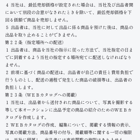
４ 当社は、最低売却価格が設定された場合は、当社及び出品者間
において別段の合意がなされたときを除いて、最低売却価格を下
回る価額で商品を売却しません。
５ 出品者は、当社に対して出品に係る商品を預けた後は、商品の
出品を取り止めることができません。
第２２条（指定場所への配送）
１ 出品者は、商品を当社の指示に従った方法で、当社指定の日ま
でに到着するよう当社の指定する場所宛てに配送しなければなり
ません。
２ 前項に基づく商品の配送は、出品者が自己の責任と費用負担で
行うものとし、配送の過程で発生した商品の破損等は、出品者の
負担とします。
第２３条（ＷＥＢカタログへの掲載）
１ 当社は、出品者から送付された商品について、写真を撮影する
等して本オークションに出品予定の商品の紹介のためのＷＥＢカ
タログを作成します。
２ ＷＥＢカタログの作成、編集について、掲載する情報の表示、
写真の掲載方法、商品番号の付与、掲載順等に関する一切の権限
は、当社に帰属し、出品者には事前閲覧の権限はありません。