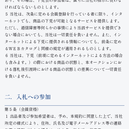
あり、その場合、下見会の参加者は、直ちに当社の指示に従わな
ければならないものとします。
５ 当社は、次条に定める会員登録を行っている者に限り、インタ
ーネットでも、商品の下見が可能となるサービスを提供します。
ただし、通信障害等何らかの事情により当該サービスを提供でき
ない場合においても、当社は一切責任を負いません。また、イン
ターネットによる下見に提供される情報についても、前条に定め
るＷＥＢカタログと同様の規定が適用されるものとします。
６ 当社は、下見（前項に定めるインターネットによる方法の場合
も含みます。）の際における商品の状態と、本オークションにお
ける落札後引渡時における商品の状態との差異について一切責任
を負いません。
二．入札への参加
第５条（会員資格）
１ 出品者及び参加希望者は、予め、本規約に同意した上で、当社
所定の様式により、住所、氏名及び電子メールアドレス等の連絡