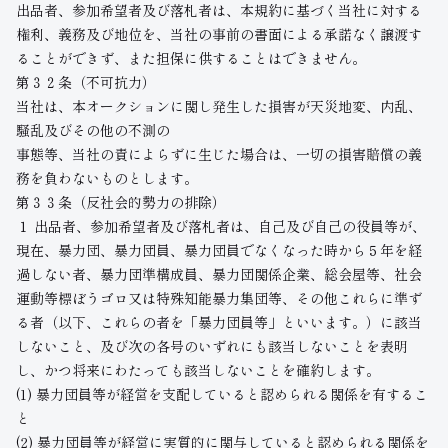
出品者、参加希望者及び落札者は、本規約に基づく当社に対する
権利、義務及び地位を、当社の事前の書面による承諾なく譲渡す
ることができず、また担保に供することはできません。
第３２条（不可抗力）
当社は、本オークションに関し発生した損害が天災地変、内乱、
騒乱及びその他の不測の
事態等、当社の責によらずに生じた場合は、一切の損害賠償の義
務を負わないものとします。
第３３条（反社会的勢力の排除）
１ 出品者、参加希望者及び落札者は、自己及び自己の役員等が、
現在、暴力団、暴力団員、暴力団員でなくなった時から５年を経
過しない者、暴力団準構成員、暴力団関係企業、総会屋等、社会
運動等標ぼうゴロ又は特殊知能暴力集団等、その他これらに準ず
る者（以下、これらの者を「暴力団員等」といいます。）に該当
しないこと、及び次の各号のいずれにも該当しないことを表明
し、かつ将来にわたっても該当しないことを確約します。
(1) 暴力団員等が経営を支配していると認められる関係を有するこ
と
(2) 暴力団員等が経営に実質的に関与していると認められる関係を