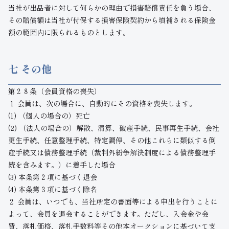
当社が出品者に対して何らかの理由で損害賠償責任を負う場合、
その賠償額は当社が付保する損害保険契約から填補される保険金
額の範囲内に限られるものとします。
七 その他
第２８条（会員資格の喪失）
１ 会員は、次の場合に、自動的にその資格を喪失します。
(1) （個人の場合の）死亡
(2) （法人の場合の）解散、清算、破産手続、民事再生手続、会社
更生手続、任意整理手続、特定調停、その他これらに類似する倒
産手続又は債務整理手続（裁判外紛争解決制度による債務整理手
続を含みます。）に着手した場合
(3) 本条第２項に基づく退会
(4) 本条第３項に基づく除名
２ 会員は、いつでも、当社所定の書面等による申出を行うことに
よって、会員を退会することができます。ただし、入会金や会
費、落札価格、落札手数料等その他本オークションに基づいて支