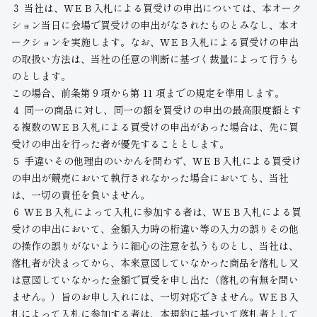
３ 当社は、ＷＥＢ入札による買受けの申出については、本オーク
ション当日に会場で買受けの申出がなされたものとみなし、本オ
ークションを実施します。なお、ＷＥＢ入札による買受けの申出
の取扱い方法は、当社の任意の判断に基づく裁量によって行うも
のとします。
この場合、前条第９項から第 11 項までの規定を準用します。
４ 同一の商品に対し、同一の額を買受けの申出の最高限度額とす
る複数のＷＥＢ入札による買受けの申出があった場合は、先に買
受けの申出を行った者が優先することとします。
５ 手違いその他理由のいかんを問わず、ＷＥＢ入札による買受け
の申出が競売において執行されなかった場合においても、当社
は、一切の責任を負いません。
６ ＷＥＢ入札によって入札に参加する者は、ＷＥＢ入札による買
受けの申出において、金額入力時の桁違い等の入力の誤りその他
の操作の誤りがないように細心の注意を払うものとし、当社は、
落札者が決まってから、本来意図していなかった商品を落札し又
は意図していなかった金額で買受を申し出た（落札の有無を問い
ません。）旨のお申し入れには、一切対応できません。ＷＥＢ入
札によって入札に参加する者は、本規約に基づいて落札者として