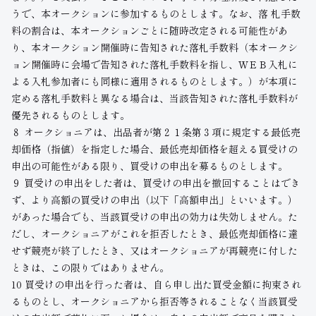
うで、本オークションに参加するものとします。なお、落 札手数
料の割合は、本オークションごとに随時改定される可能性があ
り、本オークション開催時に告知された落札手数料（本オークシ
ョン開催時に会場で告知された落札手数料を指し、ＷＥＢ入札に
よる入札参加者にも同様に適用されるものとします。）が本項に
定める落札手数料と異なる場合は、当該告知された落札手数料が
優先されるものとします。
８ オークショニアは、出品者が第２１条第３項に規定する最低売
却価格（指値）を指定した場合、最低売却価格を超える買受けの
申出の可能性がある限り、買受けの申出を募るものとします。
９ 買受けの申出をした者は、買受けの申出を撤回することはでき
ず、より高額の買受けの申出（以下「高額申出」といいます。）
があった場合でも、当該買受けの申出の効力は失効しません。た
だし、オークショニアがこれを拒否したとき、最低売却価格に達
せず競売が終了したとき、又はオークショニアが再競売に付した
ときは、この限りではありません。
10 買受けの申出を行った者は、自ら申し出た買受金額に拘束され
るものとし、オークショニアから拒否等されることなく当該買受