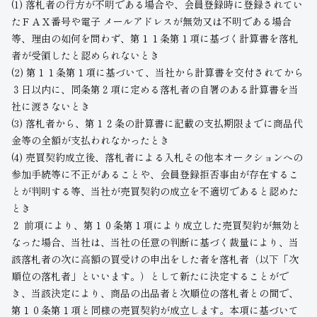
(1) 落札者の行方が不明である場合や、会員登録時に登録されてい
たＦＡＸ番号や電子 メールアドレスが無効又は不明である場合
等、理由の如何を問わず、第１１条第１項に基づく計算書を落札
者が受領したと認められないとき
(2) 第１１条第１項に基づいて、当社から計算書を交付されてから
３日以内に、同条第２項に定める落札者の自署のある計算書を当
社に渡さないとき
(3) 落札者から、第１２条の計算書に記載の支払期限までに商品代
金等の全額が支払われなかったとき
(4) 売買契約成立後、落札者による入札その他本オークションへの
参加手続等に不正があることや、会員登録拒否事由が存在するこ
とが判明する等、当社が売買契約の成立を不適切であると認めた
とき
２ 前項により、第１０条第１項により成立した売買契約が無効と
なった場合、当社は、当社の任意の判断に基づく裁量により、当
該落札者の次に高額の買受けの申出をした者を落札者（以下「次
順位の落札者」といいます。）として新たに決定することがで
き、当該決定により、商品の出品者と次順位の落札者との間で、
第１０条第１項と同様の売買契約が成立します。本項に基づいて