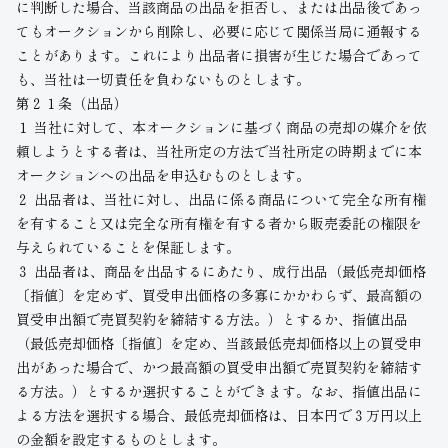
に判断した場合、当該商品の出品を拒否し、または出品後であっ
てもオークションから削除し、必要に応じて関係当局に通報する
ことがあります。これにより出品者に損害が生じた場合であって
も、当社は一切責任を負わないものとします。
第２１条（出品）
１ 当社に対して、本オークションに基づく商品の売却の媒介を依
頼しようとする者は、当社所定の方法で当社所定の時期までに本
オークションへの出品を申込むものとします。
２ 出品者は、当社に対し、出品に係る商品について完全な所有権
を有すること又は完全な所有権を有する者から販売委託の権限を
与えられていることを保証します。
３ 出品者は、商品を出品するにあたり、成行出品（最低売却価格
〔指値〕を定めず、買受申出価格の多寡にかかわらず、最高額の
買受申出額で売買契約を締結する方法。）とするか、指値出品
（最低売却価格〔指値〕を定め、当該最低売却価格以上の買受申
出があった場合で、かつ最高額の買受申出額で売買契約を締結す
る方法。）とするか選択することができます。なお、指値出品に
よる方法を選択する場合、最低売却価格は、日本円で３万円以上
の金額を設定するものとします。