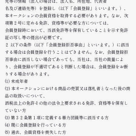
先等の情報（法人の場合は、法人名、所在地、代表者
名及び連絡先等）を登録し（以下「会員登録」といいます。）、
本オークションの会員資格を取得する必要があります。なお、次
項第２号に定める免許、資格等が必要な方については、
会員登録時において、当該免許等を保有していることを示す免許
証の写し等の提出が必要です。
２ 以下の条件（以下「会員登録拒否事由」といいます。）に該当
する場合は会員登録を行うことはできません。なお、会員登録拒
否事由に該当しない場合であっても、当社は、当社の裁量によ
り、会員登録が不適切であると判断した場合は、会員登録をお断
りする場合があります。
(1) 未成年者
(2) 本オークションにおける商品の売買又は落札者となった後の商
品の取扱いについて、
酒税法上の免許その他の法令上要求される免許、資格等を保有し
ていない方
(3) 第３２条第１項に定義する暴力団員等に該当する方
(4) 既に会員登録を行っている方
(5) 過去、会員資格を喪失した方