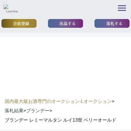
\n
\n
会員登録
出品する
落札する
results
落札実績
国内最大級お酒専門のオークション-Lオークション
>
落札結果
>
ブランデー
>
ブランデー レミーマルタン ルイ13世 ベリーオールド