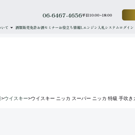
06-6467-4656
平日10:00~18:00
ついて
酒類販売免許
お酒セミナー
お役立ち情報
Lエンジン
入札システムログイン
results
落札実績
果
>
ウイスキー
>
ウイスキー ニッカ スーパー ニッカ 特級 手吹き