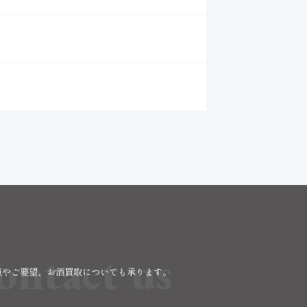
別）
ontact us
点やご要望、お酒買取についても承ります。
。