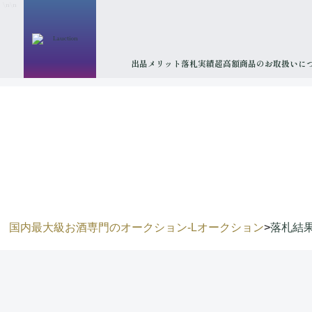
\n
\n
出品メリット
落札実績
超高額商品のお取扱いに
国内最大級お酒専門のオークション-Lオークション
>
落札結