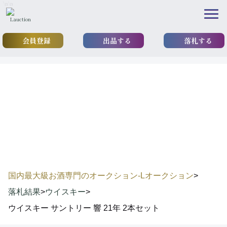
\n
\n
会員登録
出品する
落札する
results
落札実績
国内最大級お酒専門のオークション-Lオークション
>
落札結果
>
ウイスキー
>
ウイスキー サントリー 響 21年 2本セット