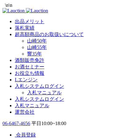
\n
\n
出品メリット
落札実績
超高額商品のお取扱いについて
山崎50年
山崎55年
響35年
酒類販売免許
お酒セミナー
お役立ち情報
Lエンジン
入札システムログイン
入札マニュアル
入札システムログイン
入札マニュアル
運営会社
06-6467-4656
平日10:00~18:00
会員登録