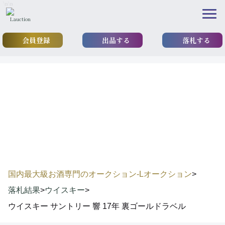
\n
\n
会員登録
出品する
落札する
results
落札実績
国内最大級お酒専門のオークション-Lオークション
>
落札結果
>
ウイスキー
>
ウイスキー サントリー 響 17年 裏ゴールドラベル