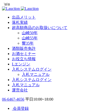
\n
\n
出品メリット
落札実績
超高額商品のお取扱いについて
山崎50年
山崎55年
響35年
酒類販売免許
お酒セミナー
お役立ち情報
Lエンジン
入札システムログイン
入札マニュアル
入札システムログイン
入札マニュアル
運営会社
06-6467-4656
平日10:00~18:00
会員登録