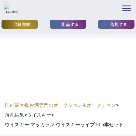
\n
\n
会員登録
出品する
落札する
results
落札実績
国内最大級お酒専門のオークション-Lオークション
>
落札結果
>
ウイスキー
>
ウイスキー マッカラン ウイスキーライブ10 5本セット