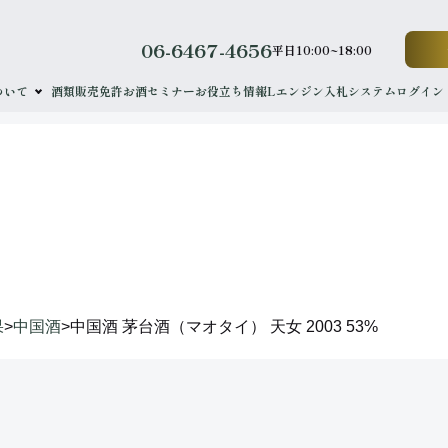
06-6467-4656
平日10:00~18:00
ついて
酒類販売免許
お酒セミナー
お役立ち情報
Lエンジン
入札システムログイン
results
落札実績
果
>
中国酒
>
中国酒 茅台酒（マオタイ） 天女 2003 53%