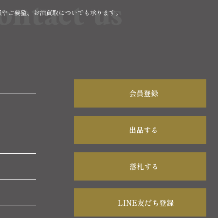
ontact us
点やご要望、お酒買取についても承ります。
。
会員登録
出品する
落札する
LINE友だち登録