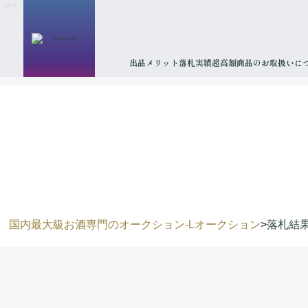
\n
\n
出品メリット
落札実績
超高額商品のお取扱いに
国内最大級お酒専門のオークション-Lオークション
>
落札結