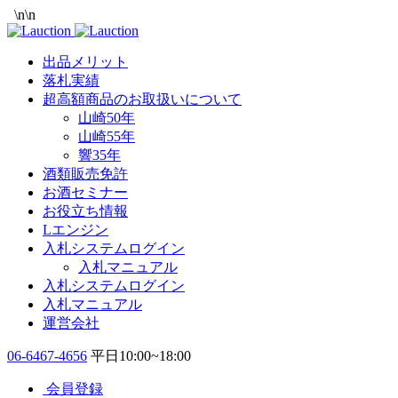
\n
\n
出品メリット
落札実績
超高額商品のお取扱いについて
山崎50年
山崎55年
響35年
酒類販売免許
お酒セミナー
お役立ち情報
Lエンジン
入札システムログイン
入札マニュアル
入札システムログイン
入札マニュアル
運営会社
06-6467-4656
平日10:00~18:00
会員登録