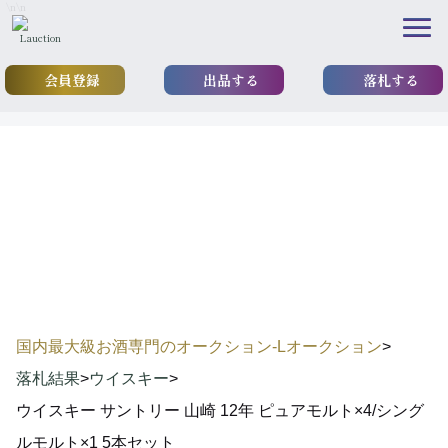
\n
\n
会員登録
出品する
落札する
results
落札実績
国内最大級お酒専門のオークション-Lオークション
>
落札結果
>
ウイスキー
>
ウイスキー サントリー 山崎 12年 ピュアモルト×4/シング
ルモルト×1 5本セット