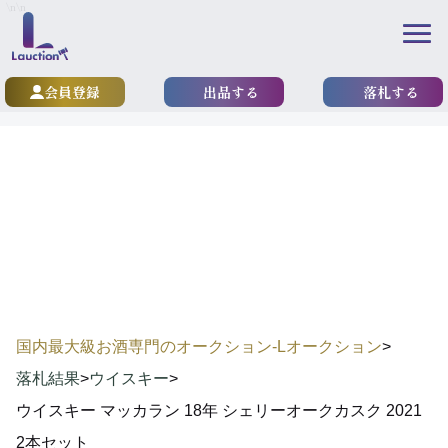
\n
\n
会員登録
出品する
落札する
results
落札実績
国内最大級お酒専門のオークション-Lオークション
>
落札結果
>
ウイスキー
>
ウイスキー マッカラン 18年 シェリーオークカスク 2021
2本セット