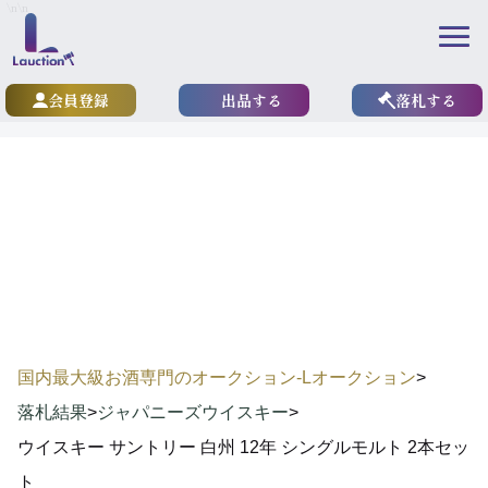
\n
\n
会員登録
出品する
落札する
results
落札実績
国内最大級お酒専門のオークション-Lオークション
>
落札結果
>
ジャパニーズウイスキー
>
ウイスキー サントリー 白州 12年 シングルモルト 2本セッ
ト