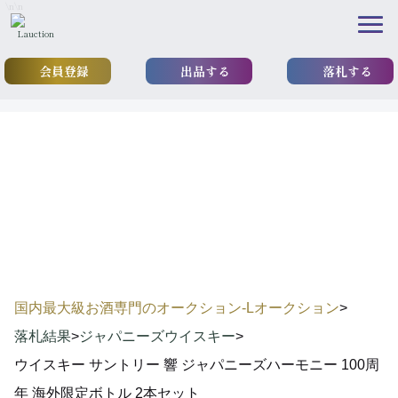
\n
\n
会員登録
出品する
落札する
results
落札実績
国内最大級お酒専門のオークション-Lオークション
>
落札結果
>
ジャパニーズウイスキー
>
ウイスキー サントリー 響 ジャパニーズハーモニー 100周
年 海外限定ボトル 2本セット