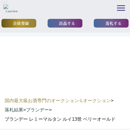
\n
\n
会員登録
出品する
落札する
results
落札実績
国内最大級お酒専門のオークション-Lオークション
>
落札結果
>
ブランデー
>
ブランデー レミーマルタン ルイ13世 ベリーオールド