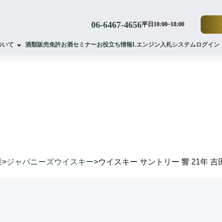
06-6467-4656
平日10:00~18:00
ついて
酒類販売免許
お酒セミナー
お役立ち情報
Lエンジン
入札システムログイン
results
落札実績
果
>
ジャパニーズウイスキー
>
ウイスキー サントリー 響 21年