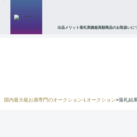
\n
\n
出品メリット
落札実績
超高額商品のお取扱いに
国内最大級お酒専門のオークション-Lオークション
>
落札結