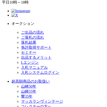
平日10時～18時
オークション
ご出品の流れ
ご落札の流れ
落札結果
免許取得サポート
セミナー
出品するメリット
Lエンジン
入札マニュアル
入札システムログイン
超高額商品のお取扱い
山崎50年
山崎55年
響35年
マッカランヴィンテージ
コレクターの方へ