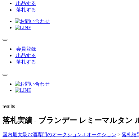
出品する
落札する
会員登録
出品する
落札する
results
落札実績
- ブランデー レミーマルタン 
国内最大級お酒専門のオークション-Lオークション
>
落札結