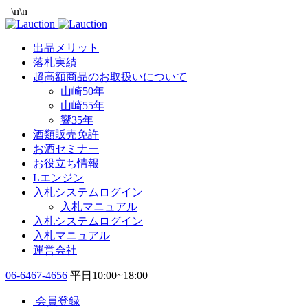
\n
\n
出品メリット
落札実績
超高額商品のお取扱いについて
山崎50年
山崎55年
響35年
酒類販売免許
お酒セミナー
お役立ち情報
Lエンジン
入札システムログイン
入札マニュアル
入札システムログイン
入札マニュアル
運営会社
06-6467-4656
平日10:00~18:00
会員登録