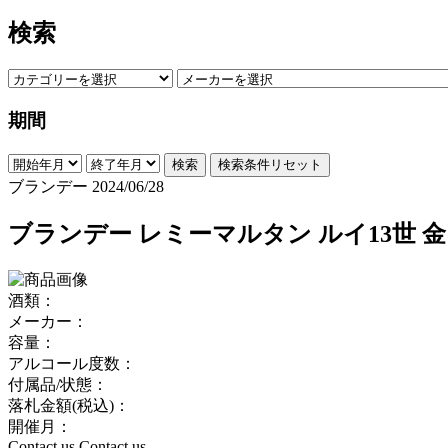
検索
期間
検索
検索条件リセット
ブランデー
2024/06/28
ブランデー レミーマルタン ルイ13世 
酒類：
メーカー：
容量：
アルコール度数：
付属品/状態：
落札金額(税込)：
開催月：
Contact us
Contact us