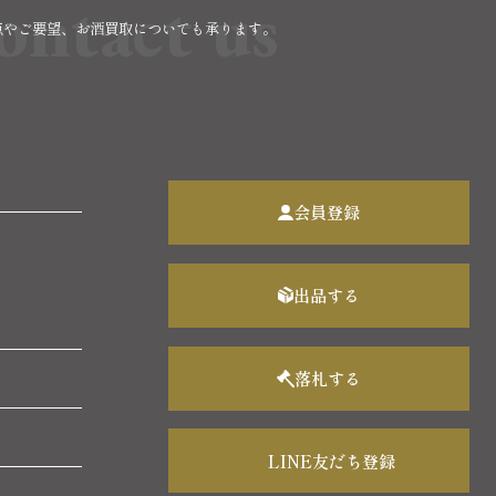
ontact us
点やご要望、お酒買取についても承ります。
。
会員登録
出品する
落札する
LINE友だち登録