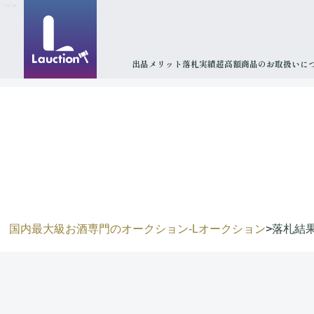
\n
\n
出品メリット
落札実績
超高額商品のお取扱いに
国内最大級お酒専門のオークション-Lオークション
>
落札結