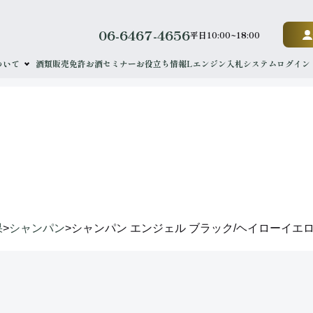
06-6467-4656
平日10:00~18:00
ついて
酒類販売免許
お酒セミナー
お役立ち情報
Lエンジン
入札システムログイン
results
落札実績
果
>
シャンパン
>
シャンパン エンジェル ブラック/ヘイローイエロ