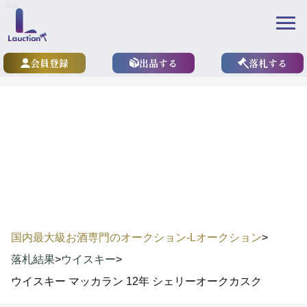
\n
\n
会員登録
出品する
落札する
results
落札実績
国内最大級お酒専門のオークション-Lオークション
>
落札結果
>
ウイスキー
>
ウイスキー マッカラン 12年 シェリーオークカスク