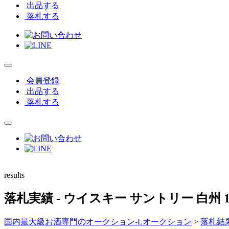
出品する
落札する
会員登録
出品する
落札する
results
落札実績
- ウイスキー サントリー 白州 
国内最大級お酒専門のオークション-Lオークション
>
落札結