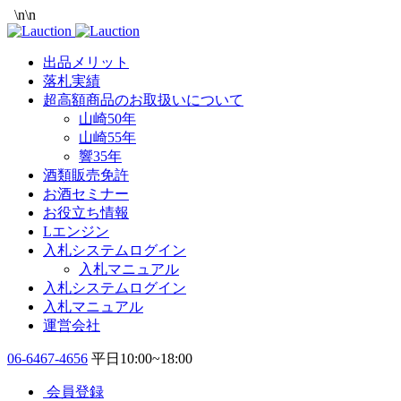
\n
\n
出品メリット
落札実績
超高額商品のお取扱いについて
山崎50年
山崎55年
響35年
酒類販売免許
お酒セミナー
お役立ち情報
Lエンジン
入札システムログイン
入札マニュアル
入札システムログイン
入札マニュアル
運営会社
06-6467-4656
平日10:00~18:00
会員登録