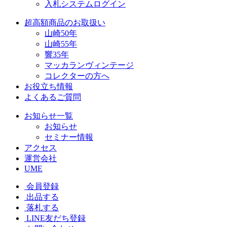
入札システムログイン
超高額商品のお取扱い
山崎50年
山崎55年
響35年
マッカランヴィンテージ
コレクターの方へ
お役立ち情報
よくあるご質問
お知らせ一覧
お知らせ
セミナー情報
アクセス
運営会社
UME
会員登録
出品する
落札する
LINE友だち登録