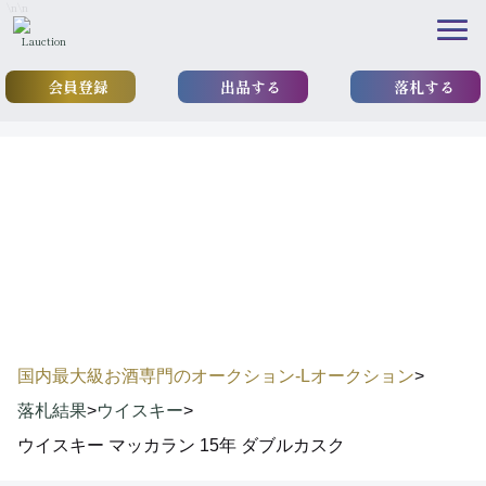
\n
\n
会員登録
出品する
落札する
results
落札実績
国内最大級お酒専門のオークション-Lオークション
>
落札結果
>
ウイスキー
>
ウイスキー マッカラン 15年 ダブルカスク