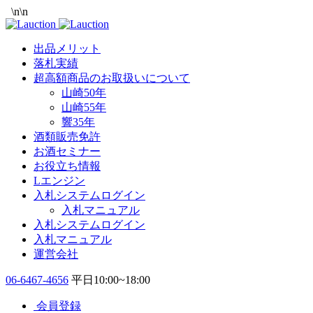
\n
\n
出品メリット
落札実績
超高額商品のお取扱いについて
山崎50年
山崎55年
響35年
酒類販売免許
お酒セミナー
お役立ち情報
Lエンジン
入札システムログイン
入札マニュアル
入札システムログイン
入札マニュアル
運営会社
06-6467-4656
平日10:00~18:00
会員登録