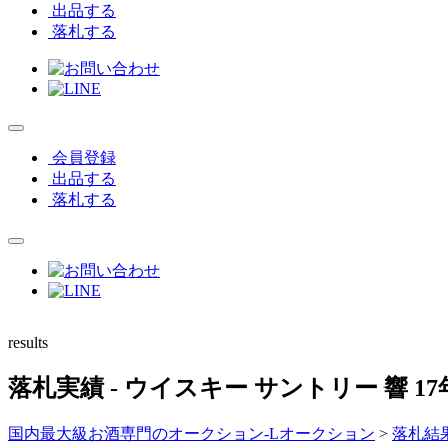
出品する
落札する
会員登録
出品する
落札する
results
落札実績
- ウイスキー サントリー 響 1
国内最大級お酒専門のオークション-Lオークション
>
落札結