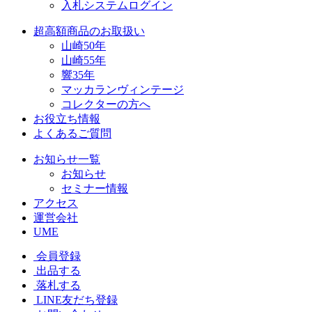
入札システムログイン
超高額商品のお取扱い
山崎50年
山崎55年
響35年
マッカランヴィンテージ
コレクターの方へ
お役立ち情報
よくあるご質問
お知らせ一覧
お知らせ
セミナー情報
アクセス
運営会社
UME
会員登録
出品する
落札する
LINE友だち登録