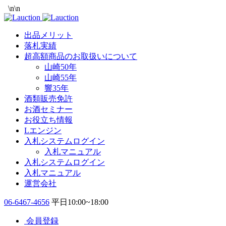
\n
\n
出品メリット
落札実績
超高額商品のお取扱いについて
山崎50年
山崎55年
響35年
酒類販売免許
お酒セミナー
お役立ち情報
Lエンジン
入札システムログイン
入札マニュアル
入札システムログイン
入札マニュアル
運営会社
06-6467-4656
平日10:00~18:00
会員登録