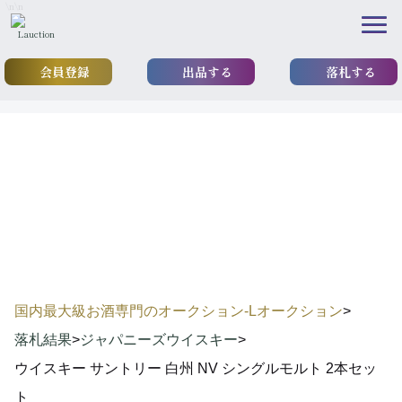
\n
\n
会員登録
出品する
落札する
results
落札実績
国内最大級お酒専門のオークション-Lオークション
>
落札結果
>
ジャパニーズウイスキー
>
ウイスキー サントリー 白州 NV シングルモルト 2本セッ
ト