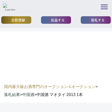
\n
\n
会員登録
出品する
落札する
results
落札実績
国内最大級お酒専門のオークション-Lオークション
>
落札結果
>
中国酒
>
中国酒 マオタイ 2013 1本