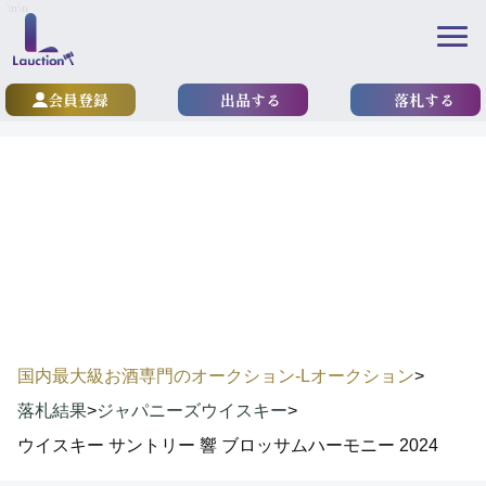
\n
\n
会員登録
出品する
落札する
results
落札実績
国内最大級お酒専門のオークション-Lオークション
>
落札結果
>
ジャパニーズウイスキー
>
ウイスキー サントリー 響 ブロッサムハーモニー 2024