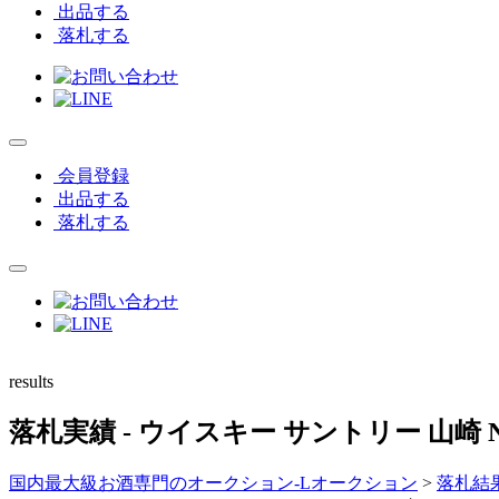
出品する
落札する
会員登録
出品する
落札する
results
落札実績
- ウイスキー サントリー 山崎
国内最大級お酒専門のオークション-Lオークション
>
落札結