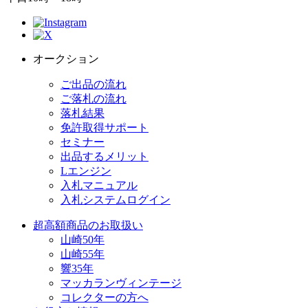
オークション
ご出品の流れ
ご落札の流れ
落札結果
免許取得サポート
セミナー
出品するメリット
Lエンジン
入札マニュアル
入札システムログイン
超高額商品のお取扱い
山崎50年
山崎55年
響35年
マッカランヴィンテージ
コレクターの方へ