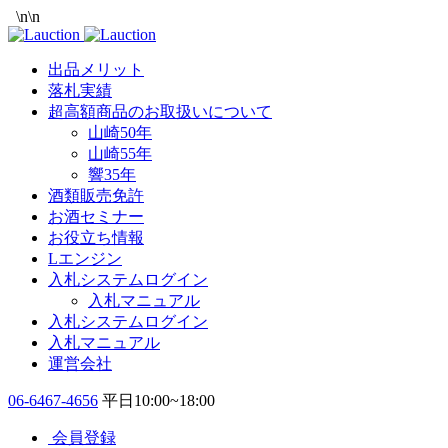
\n
\n
出品メリット
落札実績
超高額商品のお取扱いについて
山崎50年
山崎55年
響35年
酒類販売免許
お酒セミナー
お役立ち情報
Lエンジン
入札システムログイン
入札マニュアル
入札システムログイン
入札マニュアル
運営会社
06-6467-4656
平日10:00~18:00
会員登録