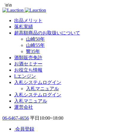
\n
\n
出品メリット
落札実績
超高額商品のお取扱いについて
山崎50年
山崎55年
響35年
酒類販売免許
お酒セミナー
お役立ち情報
Lエンジン
入札システムログイン
入札マニュアル
入札システムログイン
入札マニュアル
運営会社
06-6467-4656
平日10:00~18:00
会員登録