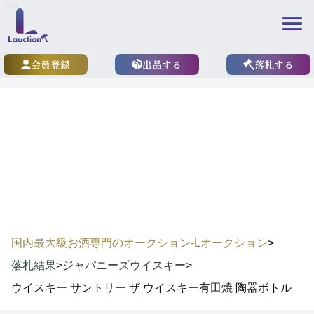
\n
\n
会員登録
出品する
落札する
results
落札実績
国内最大級お酒専門のオークション-Lオークション
>
落札結果
>
ジャパニーズウイスキー
>
ウイスキー サントリー ザ ウイスキー有田焼 陶器ボトル