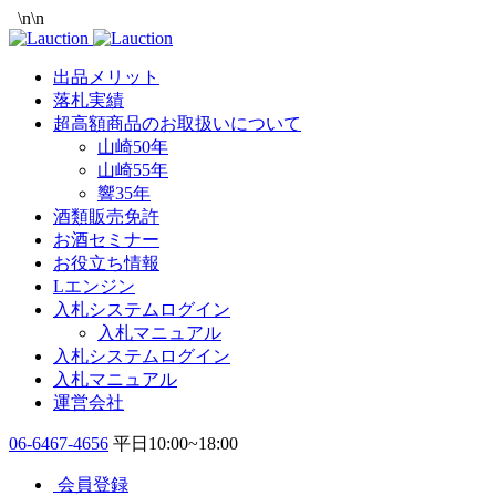
\n
\n
出品メリット
落札実績
超高額商品のお取扱いについて
山崎50年
山崎55年
響35年
酒類販売免許
お酒セミナー
お役立ち情報
Lエンジン
入札システムログイン
入札マニュアル
入札システムログイン
入札マニュアル
運営会社
06-6467-4656
平日10:00~18:00
会員登録