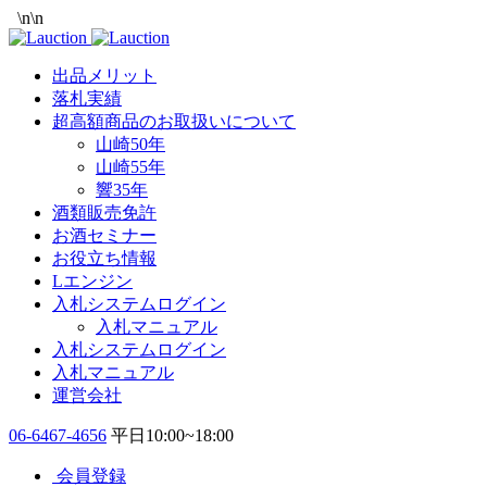
\n
\n
出品メリット
落札実績
超高額商品のお取扱いについて
山崎50年
山崎55年
響35年
酒類販売免許
お酒セミナー
お役立ち情報
Lエンジン
入札システムログイン
入札マニュアル
入札システムログイン
入札マニュアル
運営会社
06-6467-4656
平日10:00~18:00
会員登録