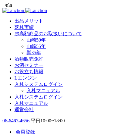
\n
\n
出品メリット
落札実績
超高額商品のお取扱いについて
山崎50年
山崎55年
響35年
酒類販売免許
お酒セミナー
お役立ち情報
Lエンジン
入札システムログイン
入札マニュアル
入札システムログイン
入札マニュアル
運営会社
06-6467-4656
平日10:00~18:00
会員登録