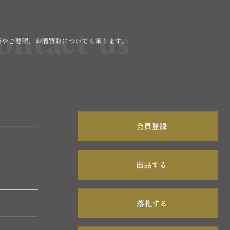
ontact us
点やご要望、お酒買取についても承ります。
。
会員登録
出品する
落札する