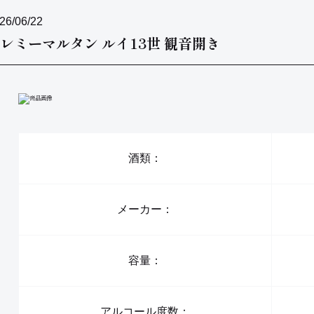
26/06/22
レミーマルタン ルイ13世 観音開き
酒類：
メーカー：
容量：
アルコール度数：