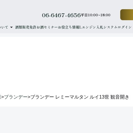
06-6467-4656
平日10:00~18:00
ついて
酒類販売免許
お酒セミナー
お役立ち情報
Lエンジン
入札システムログイン
results
落札実績
果
>
ブランデー
>
ブランデー レミーマルタン ルイ13世 観音開き