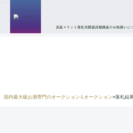
\n
\n
出品メリット
落札実績
超高額商品のお取扱いに
国内最大級お酒専門のオークション-Lオークション
>
落札結