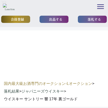
\n
\n
会員登録
出品する
落札する
results
落札実績
国内最大級お酒専門のオークション-Lオークション
>
落札結果
>
ジャパニーズウイスキー
>
ウイスキー サントリー 響 17年 裏ゴールド