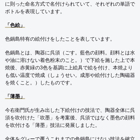
に則った命名方式で名付けられていて、それぞれの単語で
ボトルを表現しています。
「色絵」
色鍋島特有の絵付けをしたことを表しています。
色鍋島とは、陶器に呉須（ごす。藍色の顔料。顔料とは水
や油に溶けない着色粉末のこと。）で下絵を施した上で本
焼後、赤黄緑の3色を基調に上絵具で絵を付け、本焼より
も低い温度で焼成（しょうせい。成形や絵付けした陶磁器
を焼くこと。）したものです。
「薄墨」
今右衛門氏が生み出した下絵付けの技法で、陶器全体に呉
須を吹付けた「吹墨」を考案後、呉須ではなく墨色の顔料
を吹付ける「薄墨」技法に発展しました。
全体をグレーで覆うこれまでの色鍋島にはない技法を確立