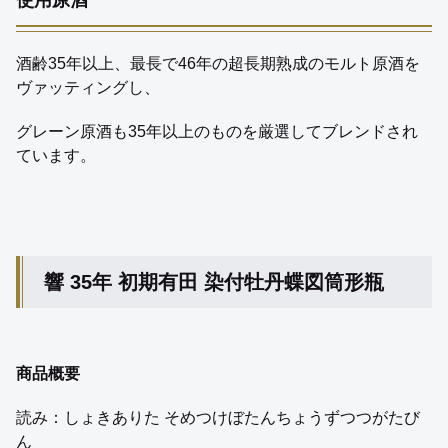
使用原酒
酒齢35年以上、最長で46年の超長期熟成のモルト原酒を
ヴァッティングし、
グレーン原酒も35年以上のものを厳選してブレンドされ
ています。
響 35年 初期有田 染付牡丹蝶図筒形瓶
商品概要
読み：しょきありた そめつけぼたんちょうずつつがたび
ん