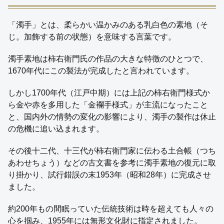
「濁手」とは、柔らかい温かみのある乳白色の素地（そ
じ。加飾する前の状態）を意味する言葉です。
濁手素地は柿右衛門氏の作品の大きな特徴のひとつで、
1670年代にこの製法が完成したと言われています。
しかし1700年代（江戸中期）には上記の柿右衛門様式か
ら金や赤を多用した「金襴手様式」が主流になったこと
と、国内外の情勢の変化の影響により、濁手の製作は休止
の危機に追い込まれます。
その後十二代、十三代が柿右衛門家に伝わる土合帳（つち
あわせちょう）などの古文書を参考に濁手素地の復元に取
り掛かり、試行錯誤の末1953年（昭和28年）に完成させ
ました。
約200年もの間眠っていた伝統技術は時を超えても人々の
心を掴み、1955年には無形文化財に指定されました。