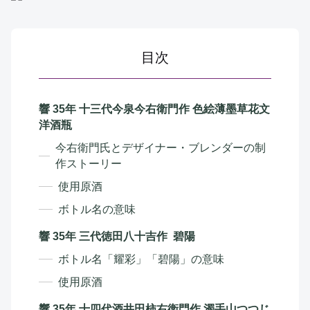
目次
響 35年 十三代今泉今右衛門作 色絵薄墨草花文
洋酒瓶
今右衛門氏とデザイナー・ブレンダーの制
作ストーリー
使用原酒
ボトル名の意味
響 35年 三代徳田八十吉作 碧陽
ボトル名「耀彩」「碧陽」の意味
使用原酒
響 35年 十四代酒井田柿右衛門作 濁手山つつじ