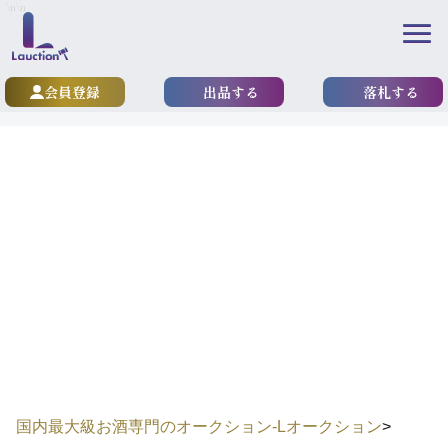
\n
\n
会員登録
出品する
落札する
high priced item
サントリー「響35年」と人
間国宝のコラボレーションボ
トル5種類すべて解説！
国内最大級お酒専門のオークション-Lオークション
>