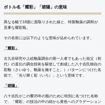
ボトル名「耀彩」「碧陽」の意味
異なる幅で18面に面取りされた線と、特製釉薬の調和が
見事な耀彩瓶。
その名前には以下のような意味が込められています。
「耀彩」
古九谷研究や上絵釉薬調合の第一人者でもあった祖父（初
代）の直伝の調合技術を駆使して創成した八十吉氏独自の
彩釉（さいゆう。釉薬を施すこと。）パターンにつけた名
前で、「光り輝く彩（いろ）」という意味です。
「碧陽」
八十吉氏がこの響35年の瓶のために特別に名づけた名称
で、「耀彩」の技法の中の紺から黄色へのグラデーション