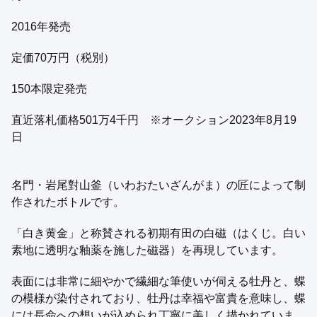
2016年発売
定価70万円（税別）
150本限定発売
直近落札価格501万4千円 ※オークション2023年8月19
日
名門・岩尾對山釜（いわおたいざんがま）の匠によって制
作されたボトルです。
「白き黄金」と称賛される初期有田の白磁（はくじ。白い
素地に透明な釉薬を施した磁器）を再現しています。
表面には非常に細やかで繊細な筆使いが伺える牡丹と、蝶
の模様が染付されており、牡丹は幸福や富貴を意味し、蝶
には長命への想いが込められ丁寧に美しく描かれていま