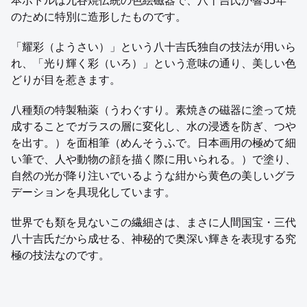
本ボトルは九谷焼伝統の色絵磁器で、八十吉氏が響35年
のために特別に造形したものです。
「耀彩（ようさい）」という八十吉氏独自の技法が用いら
れ、「光り輝く彩（いろ）」という意味の通り、美しい色
どりが目を惹きます。
八種類の特製釉薬（うわぐすり。素焼きの磁器に塗って焼
成することでガラスの層に変化し、水の浸透を防ぎ、つや
を出す。）を面相筆（めんそうふで。日本画用の極めて細
い筆で、人や動物の顔を描く際に用いられる。）で塗り、
自然の光が降り注いでいるような紺から黄色の美しいグラ
デーションを具現化しています。
世界でも類を見ないこの繊細さは、まさに人間国宝・三代
八十吉氏だから成せる、神秘的で奥深い輝きを表現する究
極の技法なのです。