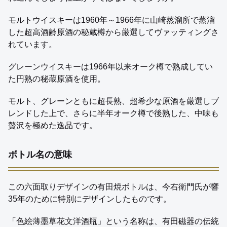
モルトウイスキーは1960年～1966年に山崎蒸溜所で蒸溜
した超高酒齢原酒の秘蔵樽から厳選してヴァッティングさ
れています。
グレーンウイスキーは1966年以来オーク樽で熟成してい
た円熟の秘蔵原酒を使用。
モルト、グレーンともに超長熟、超希少な原酒を厳選しブ
レンドした上で、さらに半年オーク樽で後熟した、中味も
贅沢を極めた逸品です。
ボトル名の意味
この六面取りデザインの有田焼ボトルは、今右衛門氏が響
35年のために特別にデザインしたものです。
「色絵薄墨草花文洋酒瓶」という名称は、有田磁器の伝統