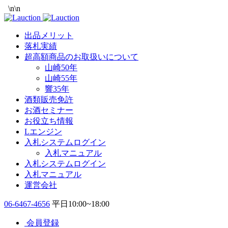
\n
\n
出品メリット
落札実績
超高額商品のお取扱いについて
山崎50年
山崎55年
響35年
酒類販売免許
お酒セミナー
お役立ち情報
Lエンジン
入札システムログイン
入札マニュアル
入札システムログイン
入札マニュアル
運営会社
06-6467-4656
平日10:00~18:00
会員登録