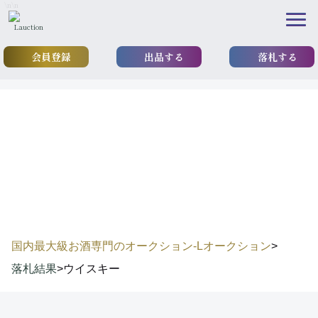
\n
\n
会員登録
出品する
落札する
results
落札結果
国内最大級お酒専門のオークション-Lオークション
>
落札結果
>
ウイスキー