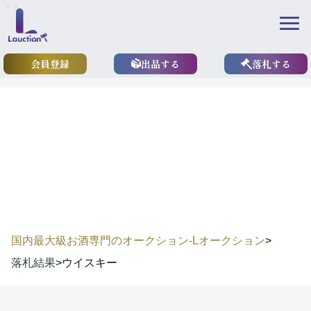
\n
\n
会員登録
出品する
落札する
results
落札結果
国内最大級お酒専門のオークション-Lオークション
>
落札結果
>
ウイスキー